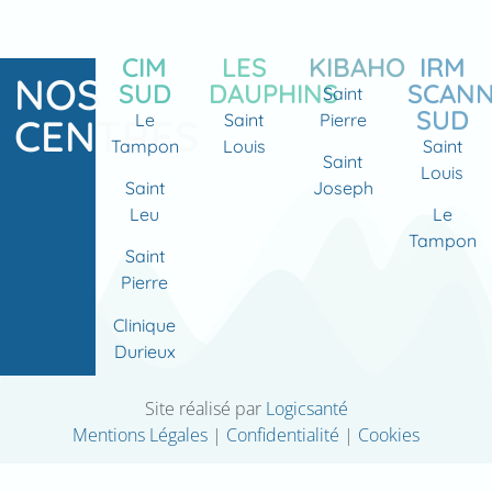
CIM
LES
KIBAHO
IRM
NOS
SUD
DAUPHINS
SCAN
Saint
SUD
Le
Saint
Pierre
CENTRES
Tampon
Louis
Saint
Saint
Louis
Saint
Joseph
Leu
Le
Tampon
Saint
Pierre
Clinique
Durieux
Site réalisé par
Logicsanté
Mentions Légales
|
Confidentialité
|
Cookies